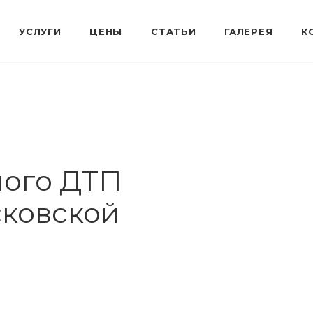
ного ДТП
ковской