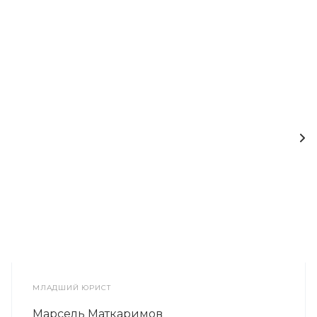
МЛАДШИЙ ЮРИСТ
Марсель Маткаримов