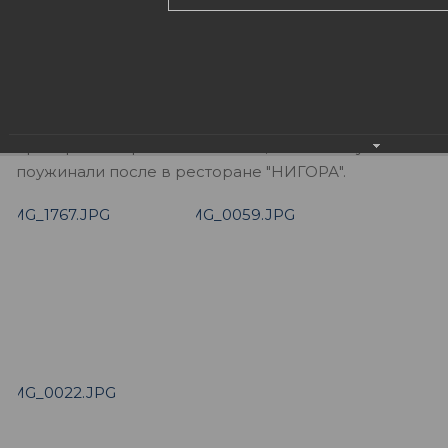
зависит от результатов каждого и наоборот. Так
что каждый сотрудник ЮЭСКОМ понимает, что
результат для нас прежде всего. Но еще мы
понимаем что делу время, а потехе час. Вот один
из таких часов. Мы активно провели время,
проиграв 7 партий в волейбол, и очень вкусно
поужинали после в ресторане "НИГОРА".