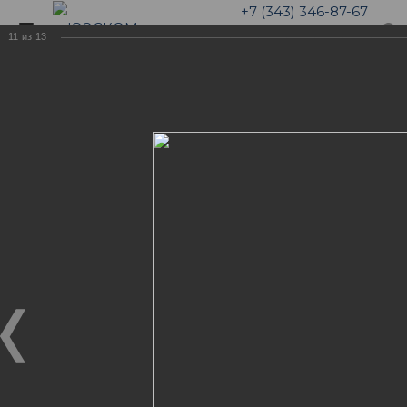
+7 (343) 346-87-67
11
из
13
Галерея
Корпоратив "Волейбол +
НИГОРА"
ФОТОГАЛЕРЕЯ "НАША
ЖИЗНЬ"
Корпоратив "Волейбол + НИГОРА"
07.08.2019
Мы много работаем. Нет ни малейшего мгновения,
когда в ЮЭСКОМ кто-то бездельничает, т.к. всё в
компании настроено так, что результат команды