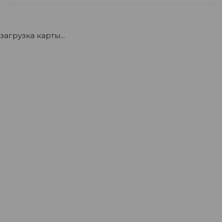
+7 (922) 175-39-71
загрузка карты...