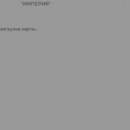
"ИМПЕРИЯ"
+7 (922) 175-39-71
загрузка карты...