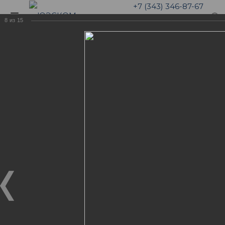
+7 (343) 346-87-67
8
из
15
Галерея
Ум и красота - это страшная
сила 2.0!
ФОТОГАЛЕРЕЯ "НАША
ЖИЗНЬ"
Ум и красота - это страшная сила 2.0!
07.05.2021
Иногда мы находим время отложить все дела
клиентов и остановить время нашей жизни.
Девушки в нашей компании не только умны, но