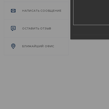
малый юбил
гитара, пес
НАПИСАТЬ СООБЩЕНИЕ
ОСТАВИТЬ ОТЗЫВ
БЛИЖАЙШИЙ ОФИС