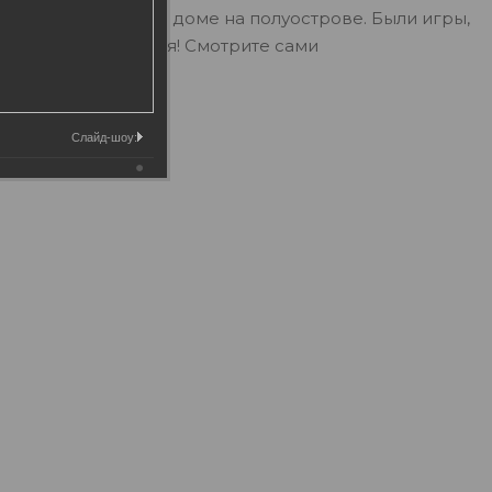
ше точка отдыха в доме на полуострове. Были игры,
ный юбилей получился! Смотрите сами
Слайд-шоу: