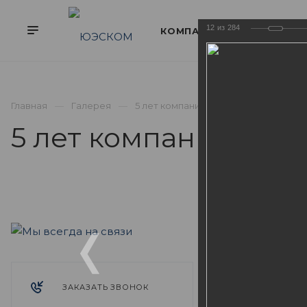
12
из
284
Главная
Галерея
5 лет компании ЮЭСКОМ. Отмечае
5 лет компании ЮЭ
ФОТО
5 лет ком
06.04.2019
Команда ЮЭ
ЗАКАЗАТЬ ЗВОНОК
ЮЭСКОМ все