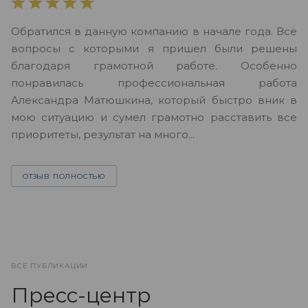
В
Обратился в данную компанию в начале года. Все
в
вопросы с которыми я пришел были решены
н
благодаря грамотной работе. Особенно
Ю
понравилась профессиональная работа
А
Александра Матюшкина, который быстро вник в
ч
мою ситуацию и сумел грамотно расставить все
з
приоритеты, результат на много...
ОТЗЫВ ПОЛНОСТЬЮ
ВСЕ ПУБЛИКАЦИИ
Пресс-центр