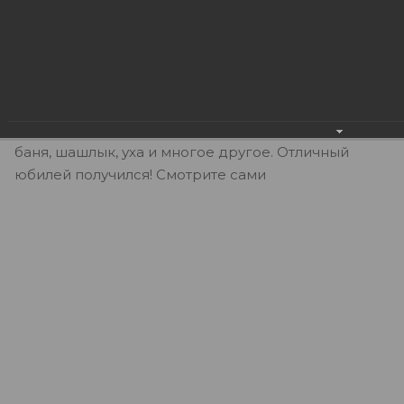
не смотря на это ЮЭСКОМ всегда живет и
развивается по принципу командного духа. В
связи с этим команда ЮЭСКОМ отметила свой
малый юбилей большим командным походом, 9 км.
на лыжах, а дальше точка отдыха в доме на
полуострове. Были игры, гитара, песни, костер,
баня, шашлык, уха и многое другое. Отличный
юбилей получился! Смотрите сами