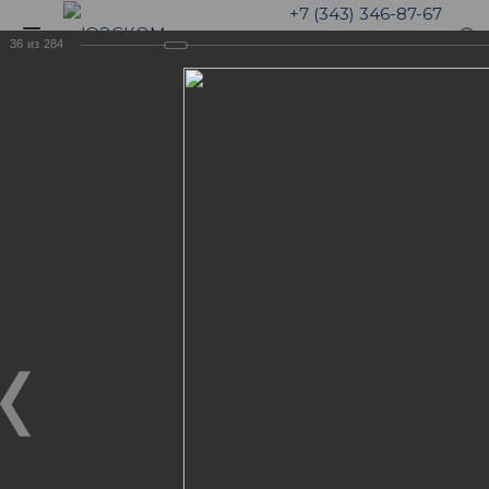
+7 (343) 346-87-67
36
из
284
Галерея
5 лет компании ЮЭСКОМ.
Отмечаем малый ЮБИЛЕЙ!
ФОТОГАЛЕРЕЯ "НАША
ЖИЗНЬ"
5 лет компании ЮЭСКОМ. Отмечаем малый
ЮБИЛЕЙ!
06.04.2019
Команда ЮЭСКОМ не мало пережила за 5 лет
непрерывного роста. Были и взлеты, и падения. Но