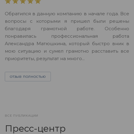
В
Обратился в данную компанию в начале года. Все
в
вопросы с которыми я пришел были решены
н
благодаря грамотной работе. Особенно
Ю
понравилась профессиональная работа
А
Александра Матюшкина, который быстро вник в
ч
мою ситуацию и сумел грамотно расставить все
з
приоритеты, результат на много...
ОТЗЫВ ПОЛНОСТЬЮ
ВСЕ ПУБЛИКАЦИИ
Пресс-центр