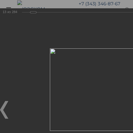
+7 (343) 346-87-67
13
из
284
Галерея
5 лет компании ЮЭСКОМ.
Отмечаем малый ЮБИЛЕЙ!
ФОТОГАЛЕРЕЯ "НАША
ЖИЗНЬ"
5 лет компании ЮЭСКОМ. Отмечаем малый
ЮБИЛЕЙ!
06.04.2019
Команда ЮЭСКОМ не мало пережила за 5 лет
непрерывного роста. Были и взлеты, и падения. Но