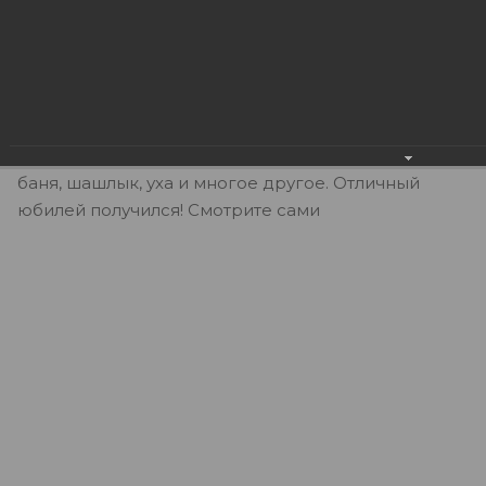
не смотря на это ЮЭСКОМ всегда живет и
развивается по принципу командного духа. В
связи с этим команда ЮЭСКОМ отметила свой
малый юбилей большим командным походом, 9 км.
на лыжах, а дальше точка отдыха в доме на
полуострове. Были игры, гитара, песни, костер,
баня, шашлык, уха и многое другое. Отличный
юбилей получился! Смотрите сами