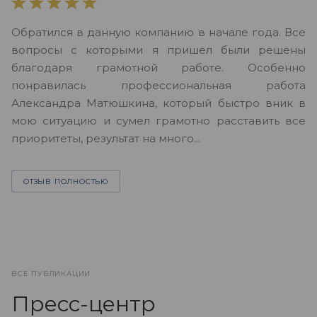
В
Обратился в данную компанию в начале года. Все
в
вопросы с которыми я пришел были решены
н
благодаря грамотной работе. Особенно
Ю
понравилась профессиональная работа
А
Александра Матюшкина, который быстро вник в
ч
мою ситуацию и сумел грамотно расставить все
з
приоритеты, результат на много...
ОТЗЫВ ПОЛНОСТЬЮ
ВСЕ ПУБЛИКАЦИИ
Пресс-центр