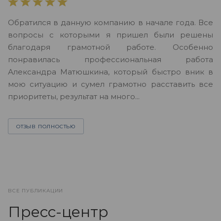
В
Обратился в данную компанию в начале года. Все
в
вопросы с которыми я пришел были решены
н
благодаря грамотной работе. Особенно
Ю
понравилась профессиональная работа
А
Александра Матюшкина, который быстро вник в
ч
мою ситуацию и сумел грамотно расставить все
з
приоритеты, результат на много...
ОТЗЫВ ПОЛНОСТЬЮ
ВСЕ ПУБЛИКАЦИИ
Пресс-центр