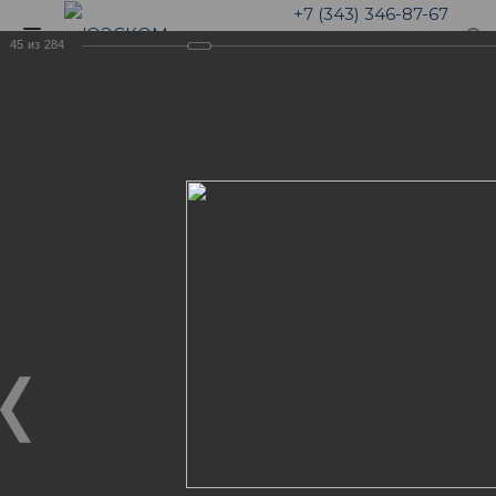
+7 (343) 346-87-67
45
из
284
Галерея
5 лет компании ЮЭСКОМ.
Отмечаем малый ЮБИЛЕЙ!
ФОТОГАЛЕРЕЯ "НАША
ЖИЗНЬ"
5 лет компании ЮЭСКОМ. Отмечаем малый
ЮБИЛЕЙ!
06.04.2019
Команда ЮЭСКОМ не мало пережила за 5 лет
непрерывного роста. Были и взлеты, и падения. Но