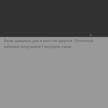
не смотря на это ЮЭСКОМ всегда живет и
развивается по принципу командного духа. В
связи с этим команда ЮЭСКОМ отметила свой
малый юбилей большим командным походом, 9 км.
на лыжах, а дальше точка отдыха в доме на
полуострове. Были игры, гитара, песни, костер,
баня, шашлык, уха и многое другое. Отличный
юбилей получился! Смотрите сами